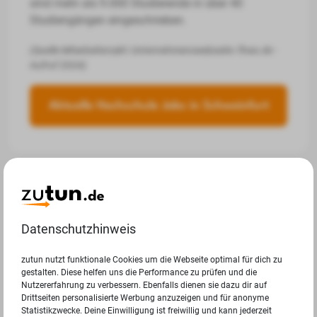
sind mehr als 9.000 Studierende in über 40
Studiengängen eingeschrieben.
(Quelle Mitarbeiterzahl: Unternehmenswebseite: fhws.de -
Aufruf 2024)
Aktuelle Hochschule Jobs in Schweinfurt
10. Platz
10. Stadtwerke Schwei
Datenschutzhinweis
nfurt GmbH
zutun nutzt funktionale Cookies um die Webseite optimal für dich zu
gestalten. Diese helfen uns die Performance zu prüfen und die
Nutzererfahrung zu verbessern. Ebenfalls dienen sie dazu dir auf
320 Mitarbeiter
Drittseiten personalisierte Werbung anzuzeigen und für anonyme
Statistikzwecke. Deine Einwilligung ist freiwillig und kann jederzeit