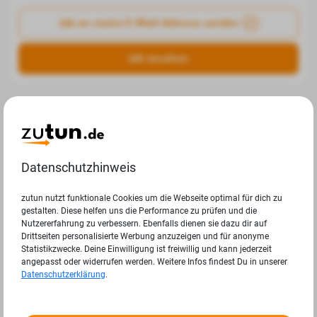
Job an meine E-Mail-Adresse senden
Job ansehen
9. Platz
Neu im Ranking
NEU
ISS Facility Services
Holding GmbH
Datenschutzhinweis
Gelnhausen
zutun nutzt funktionale Cookies um die Webseite optimal für dich zu
Elektriker / Elektroniker / Spezialist
gestalten. Diese helfen uns die Performance zu prüfen und die
Nutzererfahrung zu verbessern. Ebenfalls dienen sie dazu dir auf
Gebäudeautomation (m/w/d) als
Drittseiten personalisierte Werbung anzuzeigen und für anonyme
Servicetechniker
Statistikzwecke. Deine Einwilligung ist freiwillig und kann jederzeit
angepasst oder widerrufen werden. Weitere Infos findest Du in unserer
Datenschutzerklärung
.
Elektro
Vollzeit
Sonstige Dienstleistungen
Gehöre zu den ersten Bewerbenden