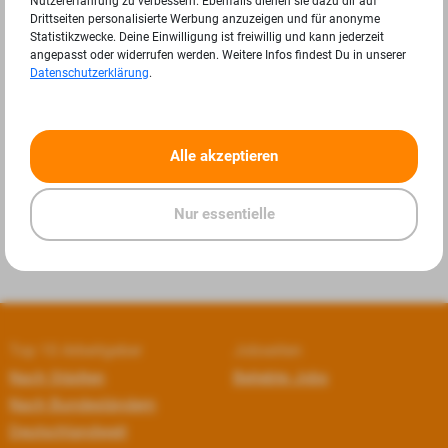
Nutzererfahrung zu verbessern. Ebenfalls dienen sie dazu dir auf
Drittseiten personalisierte Werbung anzuzeigen und für anonyme
Statistikzwecke. Deine Einwilligung ist freiwillig und kann jederzeit
angepasst oder widerrufen werden. Weitere Infos findest Du in unserer
Datenschutzerklärung
.
«
»
Alle akzeptieren
Nur essentielle
Top 10 Arbeitgeber
Jobseiten
Nach Städten
Beliebte Jobs
Nach Bundesländern
Deutschlandweit