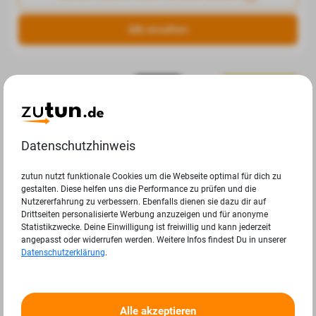
Job ansehen
8. Platz
Neu im Ranking
NEU
Korian Deutschland GmbH
Giebelstadt
Datenschutzhinweis
Pflegefachkraft als
zutun nutzt funktionale Cookies um die Webseite optimal für dich zu
gestalten. Diese helfen uns die Performance zu prüfen und die
Dokumentationsbeauftragte:r (w/m/d)
Nutzererfahrung zu verbessern. Ebenfalls dienen sie dazu dir auf
Drittseiten personalisierte Werbung anzuzeigen und für anonyme
Statistikzwecke. Deine Einwilligung ist freiwillig und kann jederzeit
Pflege
Vollzeit
Gehöre zu den ersten Bewerbenden
angepasst oder widerrufen werden. Weitere Infos findest Du in unserer
Datenschutzerklärung
.
Job an meine E-Mail-Adresse senden
Job ansehen
Alle akzeptieren