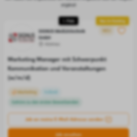
ergänzt
1. Platz
Neu im Ranking
NEU
SIGNUS Medizintechnik
GmbH
Alzenau
Marketing Manager mit Schwerpunkt
Kommunikation und Veranstaltungen
(w/m/d)
Marketing
Vollzeit
Gehöre zu den ersten Bewerbenden
Job an meine E-Mail-Adresse senden
Job ansehen