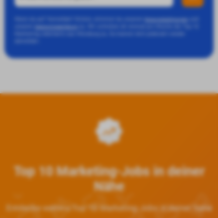
Wenn du auf "Anmelden" klickst, stimmst du unseren
und
Nutzungsbedingungen
unserer
zu. Wir schicken dir einmal pro Woche die Top 10
Datenschutzerklärung
Marketing-Jobcharts aus Würzburg zu. Du kannst dich jederzeit wieder
abmelden.
Top 10 Marketing-Jobs in deiner
Nähe
Entdecke weitere Top 10 Marketing-Jobs in deiner Nähe