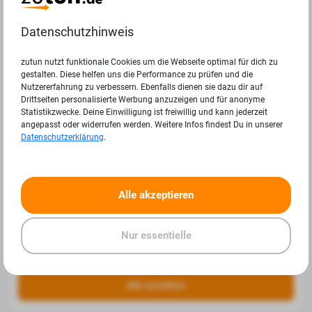
Datenschutzhinweis
9. Platz
Neu im Ranking
zutun nutzt funktionale Cookies um die Webseite optimal für dich zu
KPMG AG Wirtschaftsprüfungsgesellschaft
gestalten. Diese helfen uns die Performance zu prüfen und die
Frankfurt
Nutzererfahrung zu verbessern. Ebenfalls dienen sie dazu dir auf
Drittseiten personalisierte Werbung anzuzeigen und für anonyme
Statistikzwecke. Deine Einwilligung ist freiwillig und kann jederzeit
NEU
angepasst oder widerrufen werden. Weitere Infos findest Du in unserer
Datenschutzerklärung
.
(Junior) Consultant ERP (w/m/d)
Projektmanagement & Beratung
Vollzeit
Alle akzeptieren
Homeoffice möglich
Gehöre zu den ersten Bewerbenden
Nur essentielle
Job an meine E-Mail-Adresse senden
Job ansehen