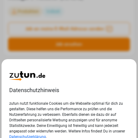
Produktion
Vollzeit
Job an meine E-Mail-Adresse senden
Job ansehen
8. Platz
Neu im Ranking
NEU
STRABAG AG
Arnstadt
Datenschutzhinweis
zutun nutzt funktionale Cookies um die Webseite optimal für dich zu
Vorarbeiter:in im Straßen- und Tiefbau
gestalten. Diese helfen uns die Performance zu prüfen und die
Nutzererfahrung zu verbessern. Ebenfalls dienen sie dazu dir auf
(m/w/d)
Drittseiten personalisierte Werbung anzuzeigen und für anonyme
Statistikzwecke. Deine Einwilligung ist freiwillig und kann jederzeit
angepasst oder widerrufen werden. Weitere Infos findest Du in unserer
Produktion
Vollzeit
Baugewerbe/-industrie
Datenschutzerklärung
.