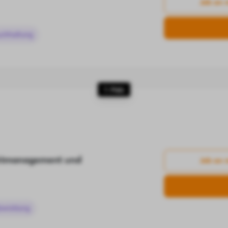
Job an 
buchhaltung
7. Platz
ektmanagement und
Job an 
bwicklung