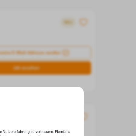
NEU
meine E-Mail-Adresse senden
Job ansehen
NEU
ie Nutzererfahrung zu verbessern. Ebenfalls