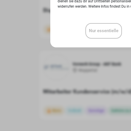
dienen sie dazu dir auf Drittseiten personalis
widerrufen werden. Weitere Infos findest Du in
Disponent*in im Einkauf (m/w/d)
Büro
Vollzeit
Sonstige
Gehöre zu
Nur essentielle
Vorwerk Group - AKF Bank
Wuppertal
Mitarbeiter Kundenservice (m/w/d
Büro
Vollzeit
Sonstige
Gehöre zu