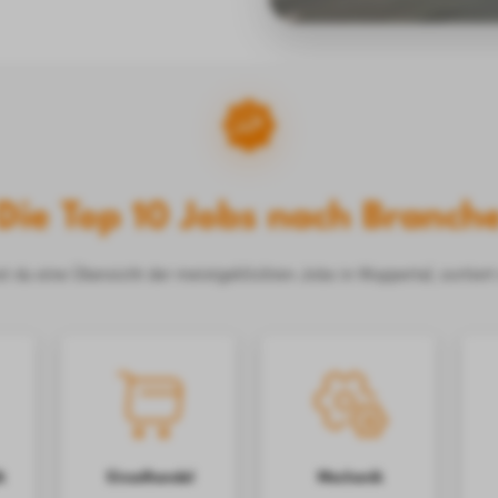
Die Top 10 Jobs nach Branch
 du eine Übersicht der meistgeklickten Jobs in Wuppertal, sortiert