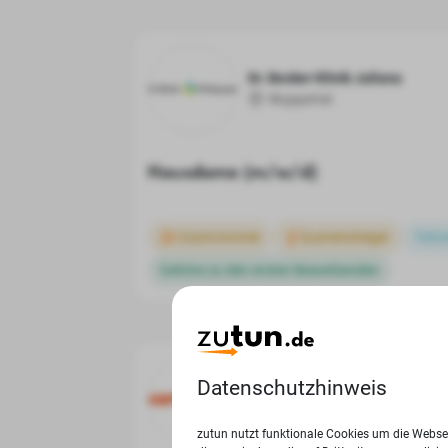
Dr. Becker Klinik Juliana
Wuppertal
Hausdame (m/w/d)
Gastronomie
Quereinsteiger
Teilz
Gehöre zu den ersten Bewerbenden
Datenschutzhinweis
certoplast Technische Klebeb
Wuppertal
zutun nutzt funktionale Cookies um die Websei