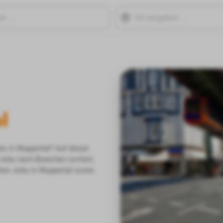
l
bs in Wuppertal? Auf dieser
Jobs nach Branchen sortiert,
kten Jobs in Wuppertal sowie