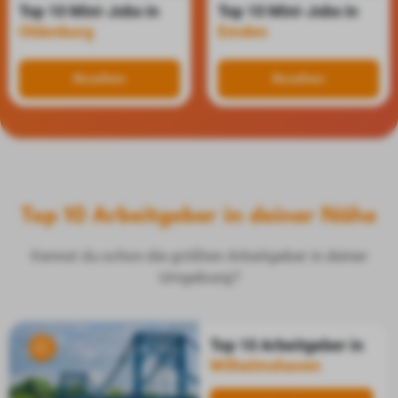
Top 10 Mini-Jobs in
Top 10 Mini-Jobs in
Oldenburg
Emden
Ansehen
Ansehen
Top 10 Arbeitgeber in deiner Nähe
Kennst du schon die größten Arbeitgeber in deiner
Umgebung?
Top 10 Arbeitgeber in
Wilhelmshaven