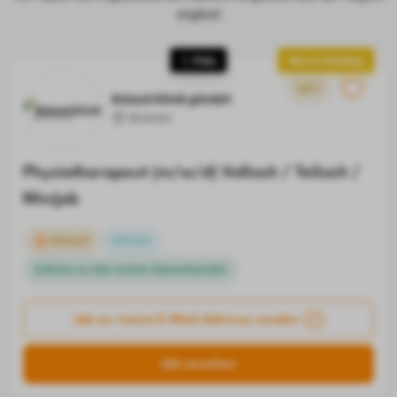
ergänzt
1. Platz
Neu im Ranking
NEU
Roland Klinik gGmbH
Bremen
Physiotherapeut (m/w/d) Vollzeit / Teilzeit /
Minijob
Minijob
Minijob
Gehöre zu den ersten Bewerbenden
Job an meine E-Mail-Adresse senden
Job ansehen