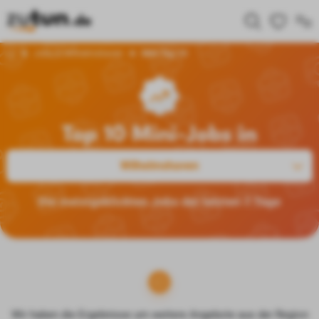
Jobs in Wilhelmshaven
Mini Top 10
Top 10 Mini-Jobs in
Wilhelmshaven
Die meistgeklickten Jobs der letzten 7 Tage
Wir haben die Ergebnisse um weitere Angebote aus der Region