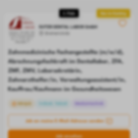
2. Platz
Neu im Ranking
SUTER DENTAL LABOR GmbH
Bremervörde
Zahnmedizinische Fachangestellte (m/w/d),
Abrechnungsfachkraft im Dentallabor, ZFA,
ZMF, ZMV, Laborsekretärin,
Zahnarzthelfer/in, Verwaltungsassistent/in,
Kauffrau/Kaufmann im Gesundheitswesen
Minijob
Vollzeit, Teilzeit
Medizintechnik
Job an meine E-Mail-Adresse senden
Job ansehen