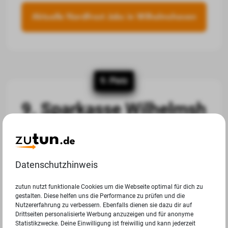
Aktuelle Nordfrost Jobs in Wilhelmshaven
9. Platz
9. Sparkasse Wilhelmsh
aven
180 Mitarbeiter
Datenschutzhinweis
Es folgt auf dem neunten Rang die
Sparkasse
zutun nutzt funktionale Cookies um die Webseite optimal für dich zu
Wilhelmshaven
. Rund
180 Mitarbeiter
beraten die
gestalten. Diese helfen uns die Performance zu prüfen und die
privaten und gewerblichen Kunden in allen
Nutzererfahrung zu verbessern. Ebenfalls dienen sie dazu dir auf
Drittseiten personalisierte Werbung anzuzeigen und für anonyme
finanziellen Angelegenheiten. Nachwuchskräfte
Statistikzwecke. Deine Einwilligung ist freiwillig und kann jederzeit
erwerben bei der Sparkasse ihre Ausbildung zu