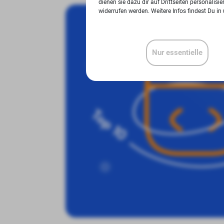
dienen sie dazu dir auf Drittseiten personalis
widerrufen werden. Weitere Infos findest Du in
Nur essentielle