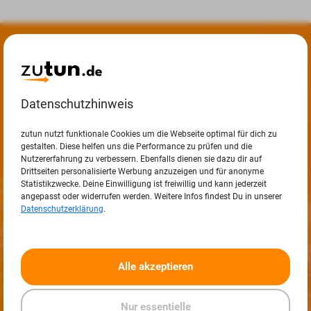
Datenschutzhinweis
Top 10 Mini-Jobs in deiner Nähe
zutun nutzt funktionale Cookies um die Webseite optimal für dich zu
gestalten. Diese helfen uns die Performance zu prüfen und die
Nutzererfahrung zu verbessern. Ebenfalls dienen sie dazu dir auf
Entdecke weitere Top 10 Mini-Jobs in deiner Nähe
Drittseiten personalisierte Werbung anzuzeigen und für anonyme
Statistikzwecke. Deine Einwilligung ist freiwillig und kann jederzeit
angepasst oder widerrufen werden. Weitere Infos findest Du in unserer
Datenschutzerklärung
.
Alle akzeptieren
Nur essentielle