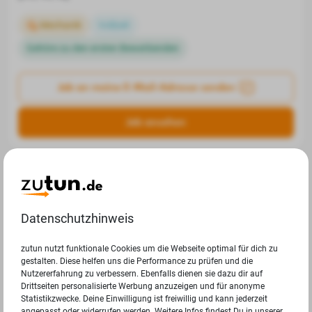
Mechanik
Vollzeit
Gehöre zu den ersten Bewerbenden
Job an meine E-Mail-Adresse senden
Job ansehen
9. Platz
Neu im Ranking
NEU
VINCORION Advanced
Systems GmbH
Datenschutzhinweis
Altenstadt
zutun nutzt funktionale Cookies um die Webseite optimal für dich zu
gestalten. Diese helfen uns die Performance zu prüfen und die
Mechaniker, Mechatroniker oder
Nutzererfahrung zu verbessern. Ebenfalls dienen sie dazu dir auf
Nutzfahrzeugtechniker (all genders)
Drittseiten personalisierte Werbung anzuzeigen und für anonyme
Statistikzwecke. Deine Einwilligung ist freiwillig und kann jederzeit
angepasst oder widerrufen werden. Weitere Infos findest Du in unserer