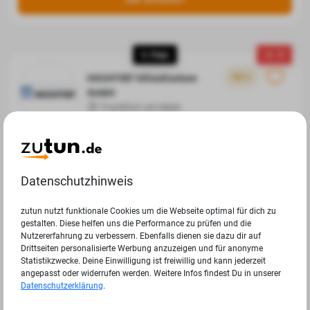
9. Platz
▼ -7
NEU
HOCHTIEF Infrastructure
GmbH
Frankfurt am Main
Zweiwegebaggerfahrer (m/w/d)
Lager
Vollzeit
Installation, Wartung, Montage
Datenschutzhinweis
Gehöre zu den ersten Bewerbenden
zutun nutzt funktionale Cookies um die Webseite optimal für dich zu
gestalten. Diese helfen uns die Performance zu prüfen und die
Nutzererfahrung zu verbessern. Ebenfalls dienen sie dazu dir auf
Job an meine E-Mail-Adresse senden
Drittseiten personalisierte Werbung anzuzeigen und für anonyme
Statistikzwecke. Deine Einwilligung ist freiwillig und kann jederzeit
Job ansehen
angepasst oder widerrufen werden. Weitere Infos findest Du in unserer
Datenschutzerklärung
.