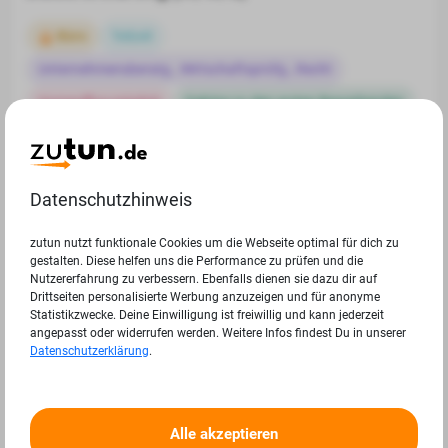
Büro
Teilzeit
Unternehmensberatg., Wirtschaftsprüfg., Recht
Homeoffice möglich
Gehöre zu den ersten Bewerbenden
Job an meine E-Mail-Adresse senden
Datenschutzhinweis
Job ansehen
zutun nutzt funktionale Cookies um die Webseite optimal für dich zu
gestalten. Diese helfen uns die Performance zu prüfen und die
Nutzererfahrung zu verbessern. Ebenfalls dienen sie dazu dir auf
7. Platz
▲ +1
Drittseiten personalisierte Werbung anzuzeigen und für anonyme
Statistikzwecke. Deine Einwilligung ist freiwillig und kann jederzeit
NEU
Stater
angepasst oder widerrufen werden. Weitere Infos findest Du in unserer
Datenschutzerklärung
.
Oberhausen
Kreditsachbearbeiter Baufinanzierung /
Alle akzeptieren
Underwriting (m/w/d)