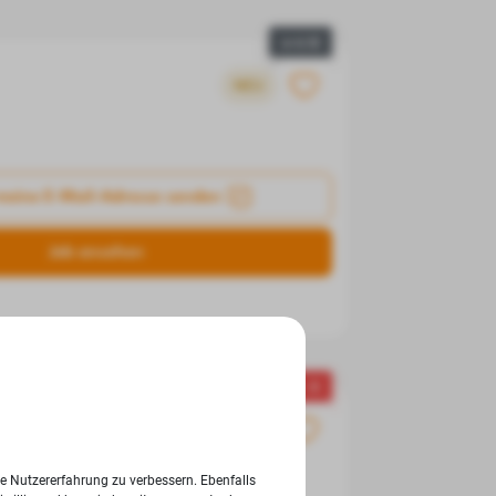
● +/-0
NEU
meine E-Mail-Adresse senden
Job ansehen
▼ -5
ie Nutzererfahrung zu verbessern. Ebenfalls