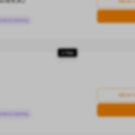
/w/d/K.A.)
Job an 
omie & Catering
4. Platz
Job an 
omie & Catering