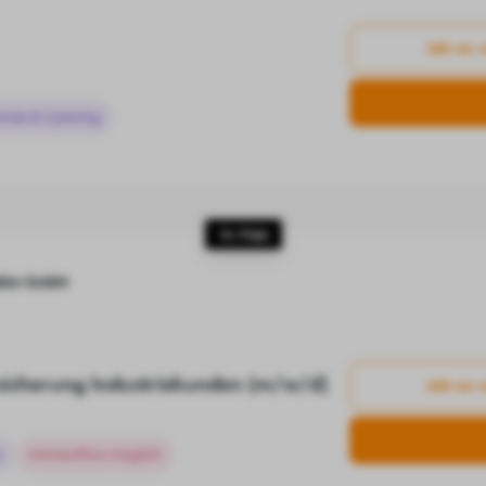
Job an 
omie & Catering
10. Platz
kler GmbH
rsicherung Industriekunden (m/w/d)
Job an 
n
Homeoffice möglich