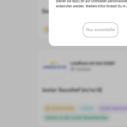
dienen sie dazu dir auf Drittseiten personalis
widerrufen werden. Weitere Infos findest Du in
Souschef/in (m/w/d)
Gastronomie
Vollzeit
Nur essentielle
Hotel, Gastron
Landhaus am See GmbH
Garbsen
Junior Souschef (m/w/d)
Gastronomie
Vollzeit
Hotel, Gastron
Gehöre zu den ersten Bewerbenden