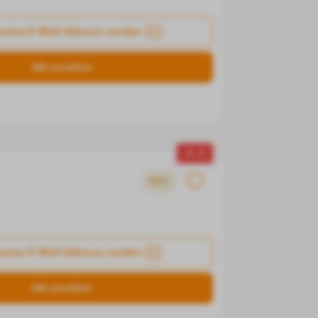
meine E-Mail-Adresse senden
Job ansehen
▼ -7
NEU
meine E-Mail-Adresse senden
Job ansehen