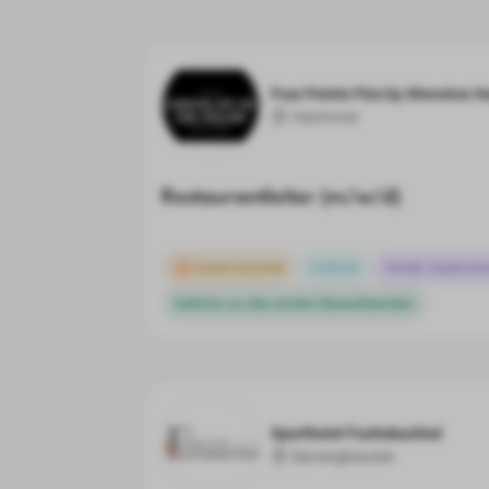
Four Points Flex by Sheraton 
Hannover
Restaurantleiter (m/w/d)
Gastronomie
Vollzeit
Hotel, Gastron
Gehöre zu den ersten Bewerbenden
Sporthotel Fuchsbachtal
Barsinghausen