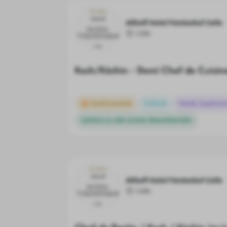
Althoff Hotel Fürstenhof Celle
Celle
Koch/Köchin - Demi Chef de Cuisi
Gastronomie
Vollzeit
Hotel, Gastron
Gehöre zu den ersten Bewerbenden
Althoff Hotel Fürstenhof Celle
Celle