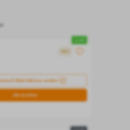
zt
▲ +3
NEU
meine E-Mail-Adresse senden
Job ansehen