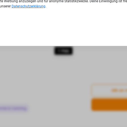
ierte Werbung anzuzeigen und für anonyme Statistikzwecke. Deine Einwilligung ist fre
 unserer
Datenschutzerklärung
.
Job an 
omie & Catering
7. Platz
Job an 
omie & Catering