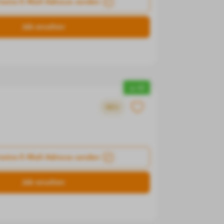
meine E-Mail-Adresse senden
Job ansehen
▲ +2
NEU
meine E-Mail-Adresse senden
Job ansehen