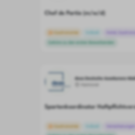
Chef de Partie (m/w/d)
Gastronomie
Vollzeit
Hotel, Gastron
Gehöre zu den ersten Bewerbenden
deas Deutsche Assekuranz-Ma
Hannover
Spartenkoordinator Haftpflichtve
Gastronomie
Vollzeit
Versicherunge