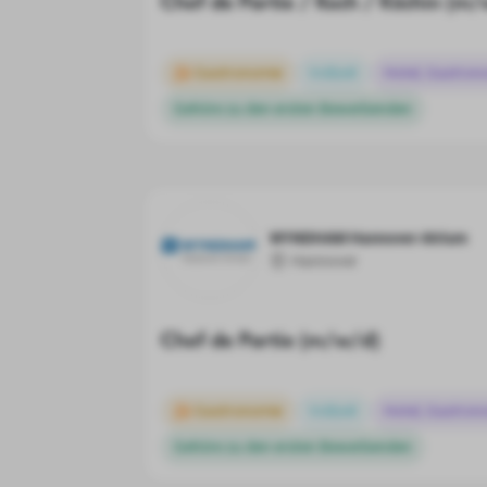
Chef de Partie / Koch / Köchin (m
Gastronomie
Vollzeit
Hotel, Gastron
Gehöre zu den ersten Bewerbenden
WYNDHAM Hannover Atrium
Hannover
Chef de Partie (m/w/d)
Gastronomie
Vollzeit
Hotel, Gastron
Gehöre zu den ersten Bewerbenden