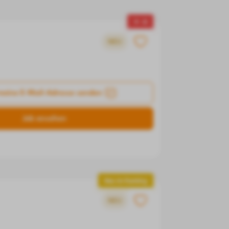
▼ -6
NEU
meine E-Mail-Adresse senden
Job ansehen
Neu im Ranking
NEU