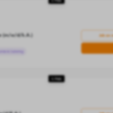
2. Platz
ne (m/w/d/k.A.)
Job an 
omie & Catering
3. Platz