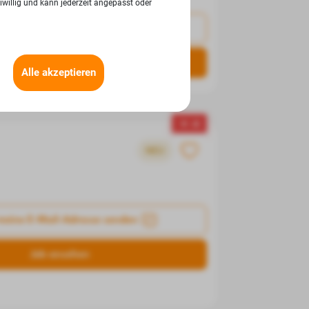
iwillig und kann jederzeit angepasst oder
meine E-Mail-Adresse senden
Job ansehen
Alle akzeptieren
▼ -4
NEU
meine E-Mail-Adresse senden
Job ansehen