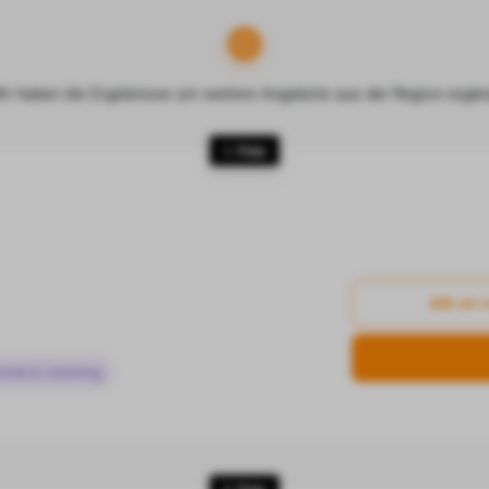
ir haben die Ergebnisse um weitere Angebote aus der Region ergän
1. Platz
Job an 
omie & Catering