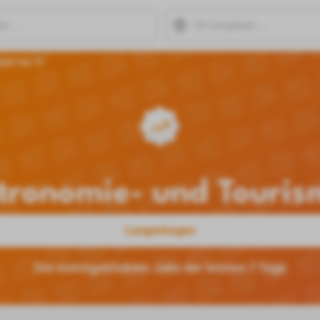
mus Top 10
tronomie- und Touris
Langenhagen
Die meistgeklickten Jobs der letzten 7 Tage