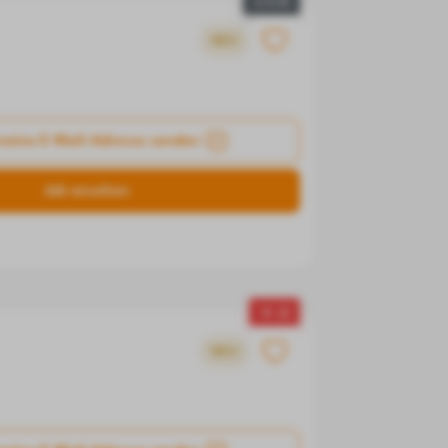
● +/-0
NEU
meine E-Mail-Adresse senden
Job ansehen
▼ -2
NEU