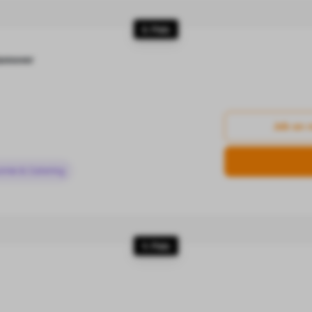
8. Platz
Hannover
Job an 
omie & Catering
9. Platz