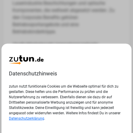
Laserindustrie Beschichtungen und optische
Komponenten, die weltweit abgesetzt werden. Zu
den Corporate Benefits gehören
Betriebssportangebote und eine
Betriebskinderkrippe.
(Quelle Mitarbeiterzahl: Unternehmenswebseite:
photonicnet.de - Aufruf 2024)
Aktuelle PhotonicNet Jobs in Garbsen
Datenschutzhinweis
zutun nutzt funktionale Cookies um die Webseite optimal für dich zu
gestalten. Diese helfen uns die Performance zu prüfen und die
Nutzererfahrung zu verbessern. Ebenfalls dienen sie dazu dir auf
Drittseiten personalisierte Werbung anzuzeigen und für anonyme
10. Platz
Statistikzwecke. Deine Einwilligung ist freiwillig und kann jederzeit
angepasst oder widerrufen werden. Weitere Infos findest Du in unserer
10. Apostels Griechisch
Datenschutzerklärung
.
e Spezialitäten GmbH