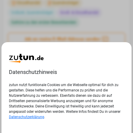
Einzelhandel
Quereinsteiger
Vollzeit, Quereinsteiger
Groß- & Einzelhandel
Gehöre zu den ersten Bewerbenden
Job an meine E-Mail-Adresse senden
Job ansehen
Datenschutzhinweis
9. Platz
Neu im Ranking
HELLWEG Die Profi-Bau-
zutun nutzt funktionale Cookies um die Webseite optimal für dich zu
NEU
gestalten. Diese helfen uns die Performance zu prüfen und die
und Gartenmärkte GmbH &
Nutzererfahrung zu verbessern. Ebenfalls dienen sie dazu dir auf
Co. KG
Drittseiten personalisierte Werbung anzuzeigen und für anonyme
Dorsten
Statistikzwecke. Deine Einwilligung ist freiwillig und kann jederzeit
angepasst oder widerrufen werden. Weitere Infos findest Du in unserer
Kassierer (w/m/d)
Datenschutzerklärung
.
Einzelhandel
Vollzeit