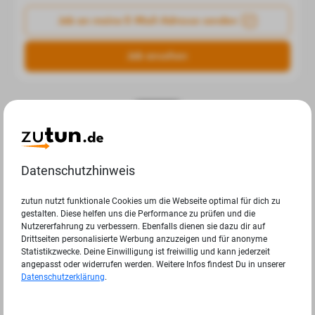
Job an meine E-Mail-Adresse senden
Job ansehen
4. Platz
NEU
STRABAG Rail
Fahrleitungen GmbH
Freital
Datenschutzhinweis
Bauingenieur:in (m/w/d) für die
zutun nutzt funktionale Cookies um die Webseite optimal für dich zu
gestalten. Diese helfen uns die Performance zu prüfen und die
Ablaufplanung im Fahrleitungsbau
Nutzererfahrung zu verbessern. Ebenfalls dienen sie dazu dir auf
Drittseiten personalisierte Werbung anzuzeigen und für anonyme
Statistikzwecke. Deine Einwilligung ist freiwillig und kann jederzeit
Ingenieur & Konstruktion
Vollzeit
angepasst oder widerrufen werden. Weitere Infos findest Du in unserer
Datenschutzerklärung
.
Baugewerbe/-industrie
Gehöre zu den ersten Bewerbenden