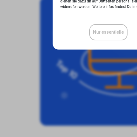
dienen sie dazu dir auf Drittseiten personalis
widerrufen werden. Weitere Infos findest Du in
Nur essentielle