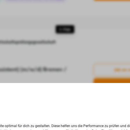
5. Platz
schaftsprüfungsgesellschaft
ssistent) (m/w/d) Bremen /
Job an 
t
Homeoffice möglich
te optimal für dich zu gestalten. Diese helfen uns die Performance zu prüfen und d