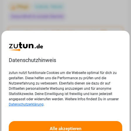
Pflege
Vollzeit, Teilzeit
Gesundheit & soziale Dienste
Job an meine E-Mail-Adresse senden
Job ansehen
Datenschutzhinweis
8. Platz
Neu im Ranking
zutun nutzt funktionale Cookies um die Webseite optimal für dich zu
gestalten. Diese helfen uns die Performance zu prüfen und die
Universitätsklinikum Carl Gustav
Nutzererfahrung zu verbessern. Ebenfalls dienen sie dazu dir auf
Carus Dresden
Drittseiten personalisierte Werbung anzuzeigen und für anonyme
Dresden
Statistikzwecke. Deine Einwilligung ist freiwillig und kann jederzeit
angepasst oder widerrufen werden. Weitere Infos findest Du in unserer
Datenschutzerklärung
.
Pflegefachkraft (m/w/d) für Rheumatologie /
Stoffwechsel / Endokrinologie
Alle akzeptieren
Pflege
Vollzeit, Teilzeit