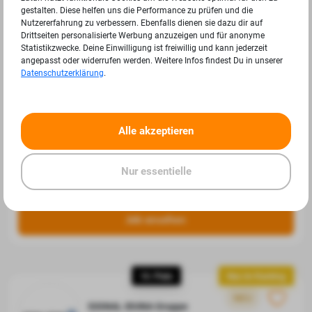
NEU
OBI Heimwerkermarkt
gestalten. Diese helfen uns die Performance zu prüfen und die
GmbH & Co. Leipzig KG
Nutzererfahrung zu verbessern. Ebenfalls dienen sie dazu dir auf
Grimma
Drittseiten personalisierte Werbung anzuzeigen und für anonyme
Statistikzwecke. Deine Einwilligung ist freiwillig und kann jederzeit
angepasst oder widerrufen werden. Weitere Infos findest Du in unserer
OBI PRO Verkäufer Schwerpunkt
Datenschutzerklärung
.
Handwerkskunden (alle Geschlechter)
Einzelhandel
Quereinsteiger
Quereinsteiger
Alle akzeptieren
Groß- & Einzelhandel
Gehöre zu den ersten Bewerbenden
Nur essentielle
Job an meine E-Mail-Adresse senden
Job ansehen
10. Platz
Neu im Ranking
NEU
SIGNAL IDUNA Gruppe