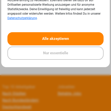
Nutzererfahrung zu verbessern. Ebenfalls dienen sie dazu dir auf
Drittseiten personalisierte Werbung anzuzeigen und für anonyme
Statistikzwecke. Deine Einwilligung ist freiwillig und kann jederzeit
angepasst oder widerrufen werden. Weitere Infos findest Du in unserer
Datenschutzerklärung
.
«
»
Alle akzeptieren
Nur essentielle
Top 10 Arbeitgeber
Jobseiten
Nach Städten
Beliebte Jobs
Nach Bundesländern
Deutschlandweit