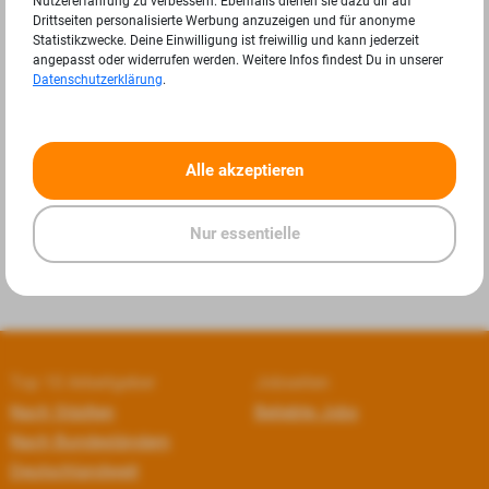
Nutzererfahrung zu verbessern. Ebenfalls dienen sie dazu dir auf
Drittseiten personalisierte Werbung anzuzeigen und für anonyme
Statistikzwecke. Deine Einwilligung ist freiwillig und kann jederzeit
angepasst oder widerrufen werden. Weitere Infos findest Du in unserer
Datenschutzerklärung
.
«
»
Alle akzeptieren
Nur essentielle
Top 10 Arbeitgeber
Jobseiten
Nach Städten
Beliebte Jobs
Nach Bundesländern
Deutschlandweit