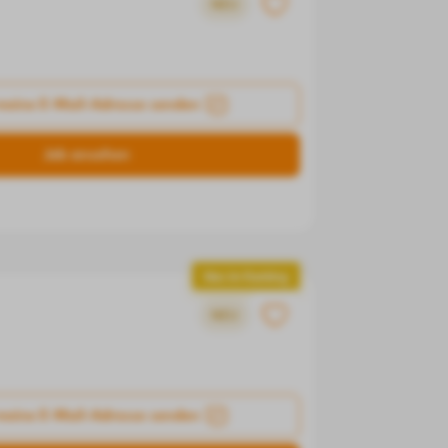
NEU
meine E-Mail-Adresse senden
Job ansehen
Neu im Ranking
NEU
meine E-Mail-Adresse senden