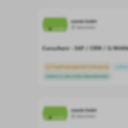
oxando GmbH
Mannheim
Consultant - SAP / CRM / S/4HAN
Projektmanagement & Beratung
Vollzeit
Gehöre zu den ersten Bewerbenden
oxando GmbH
Mannheim