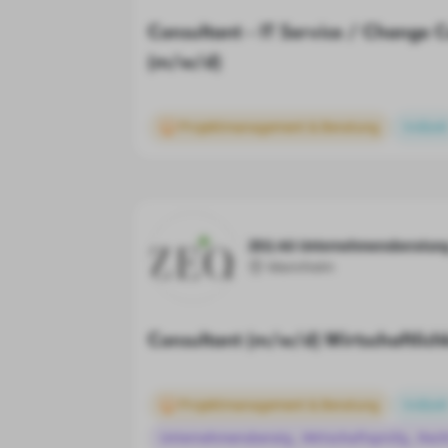
Consultant - IT Service / Change
(m/w/d)
Projektmanagement & Beratung
Vollzeit
ZEQ AG Unternehmensberatun
Mannheim
Consultant (m/w/d) Wirtschaftlich
Projektmanagement & Beratung
Vollzeit
Unternehmensberatg., Wirtschaftsprüfg., Rech