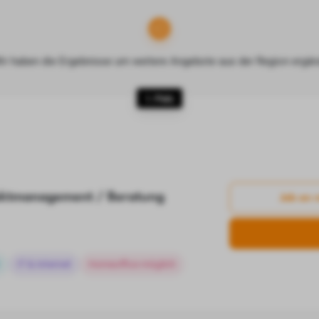
ir haben die Ergebnisse um weitere Angebote aus der Region ergän
1. Platz
ektmanagement / Beratung
Job an 
IT & Internet
Homeoffice möglich