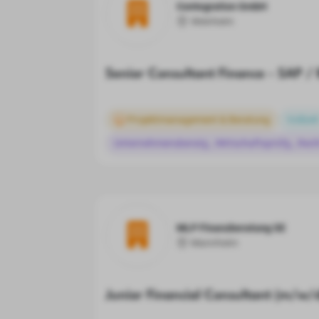
Contegration GmbH
Weinheim
Senior Consultant Finance - SAP / 
Projektmanagement & Beratung
Vollzeit
Unternehmensberatg., Wirtschaftsprüfg., Rech
MLP Finanzberatung SE
Mannheim
Junior Financial Consultant (m/w/