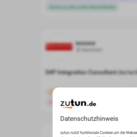
Gehöre zu den ersten Bewerbenden
BAUHAUS
Mannheim
SAP Integration Consultant (m/w/
Projektmanagement & Beratung
Teilzeit
Homeoffice möglich
Datenschutzhinweis
zutun nutzt funktionale Cookies um die Websei