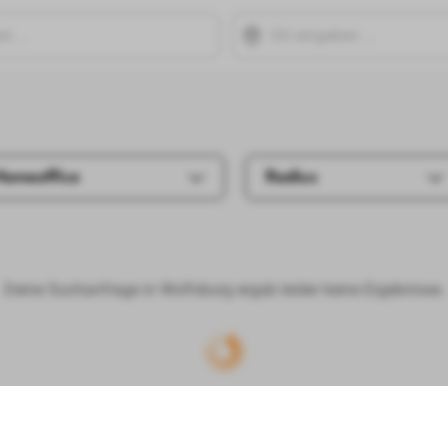
Homeoffice
Radius
Deine Suchanfrage in Wolfsburg ergab leider keine Ergebnisse.