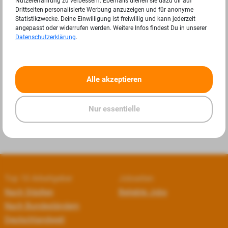
Nutzererfahrung zu verbessern. Ebenfalls dienen sie dazu dir auf
Drittseiten personalisierte Werbung anzuzeigen und für anonyme
Statistikzwecke. Deine Einwilligung ist freiwillig und kann jederzeit
angepasst oder widerrufen werden. Weitere Infos findest Du in unserer
Datenschutzerklärung
.
«
»
Alle akzeptieren
Nur essentielle
Top 10 Arbeitgeber
Jobseiten
Nach Städten
Beliebte Jobs
Nach Bundesländern
Deutschlandweit