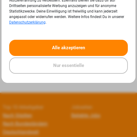
Nutzererfahrung zu verbessern. Ebenfalls dienen sie dazu dir auf
Drittseiten personalisierte Werbung anzuzeigen und für anonyme
Statistikzwecke. Deine Einwilligung ist freiwillig und kann jederzeit
angepasst oder widerrufen werden. Weitere Infos findest Du in unserer
Datenschutzerklärung
.
«
»
Alle akzeptieren
Nur essentielle
Top 10 Arbeitgeber
Jobseiten
Nach Städten
Beliebte Jobs
Nach Bundesländern
Deutschlandweit