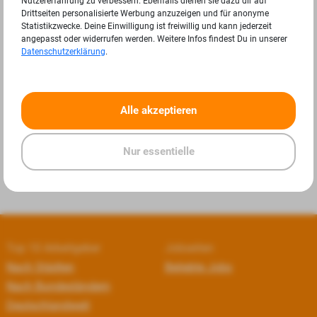
Nutzererfahrung zu verbessern. Ebenfalls dienen sie dazu dir auf
Drittseiten personalisierte Werbung anzuzeigen und für anonyme
Statistikzwecke. Deine Einwilligung ist freiwillig und kann jederzeit
angepasst oder widerrufen werden. Weitere Infos findest Du in unserer
Datenschutzerklärung
.
«
»
Alle akzeptieren
Nur essentielle
Top 10 Arbeitgeber
Jobseiten
Nach Städten
Beliebte Jobs
Nach Bundesländern
Deutschlandweit