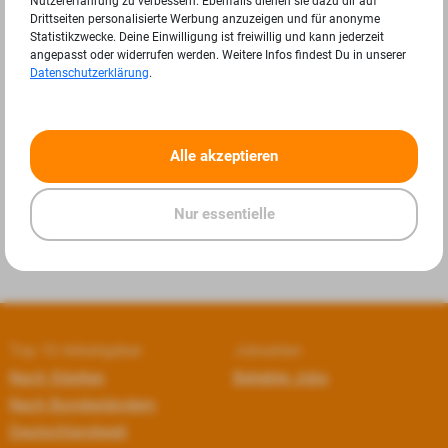
Nutzererfahrung zu verbessern. Ebenfalls dienen sie dazu dir auf
Drittseiten personalisierte Werbung anzuzeigen und für anonyme
Statistikzwecke. Deine Einwilligung ist freiwillig und kann jederzeit
angepasst oder widerrufen werden. Weitere Infos findest Du in unserer
Datenschutzerklärung
.
«
»
Alle akzeptieren
Nur essentielle
Top 10 Arbeitgeber
Jobseiten
Nach Städten
Beliebte Jobs
Nach Bundesländern
Deutschlandweit