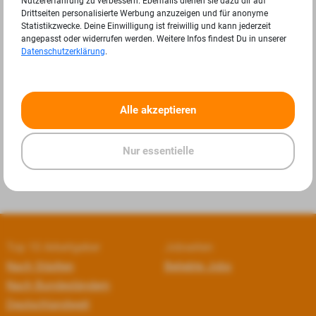
Nutzererfahrung zu verbessern. Ebenfalls dienen sie dazu dir auf
Drittseiten personalisierte Werbung anzuzeigen und für anonyme
Statistikzwecke. Deine Einwilligung ist freiwillig und kann jederzeit
angepasst oder widerrufen werden. Weitere Infos findest Du in unserer
Datenschutzerklärung
.
«
»
Alle akzeptieren
Nur essentielle
Top 10 Arbeitgeber
Jobseiten
Nach Städten
Beliebte Jobs
Nach Bundesländern
Deutschlandweit