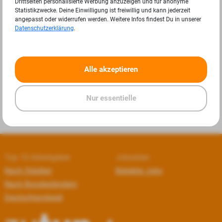
Drittseiten personalisierte Werbung anzuzeigen und für anonyme
Statistikzwecke. Deine Einwilligung ist freiwillig und kann jederzeit
angepasst oder widerrufen werden. Weitere Infos findest Du in unserer
Datenschutzerklärung
.
«
»
Alle akzeptieren
Nur essentielle
Top 10 Arbeitgeber
Jobseiten
Nach Städten
Beliebte Jobs
Nach Bundesländern
Deutschlandweit