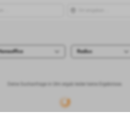
Homeoffice
Radius
Deine Suchanfrage in Ulm ergab leider keine Ergebnisse.