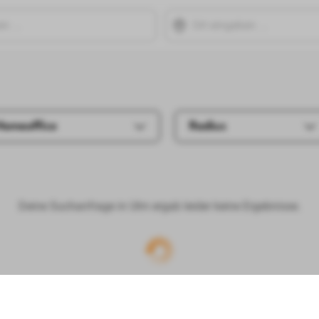
Homeoffice
Radius
Deine Suchanfrage in Ulm ergab leider keine Ergebnisse.