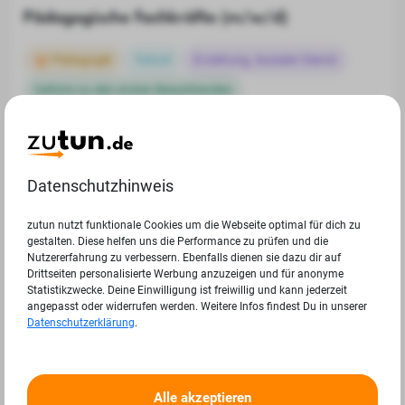
Pädagogische Fachkräfte (m/w/d)
Pädagogik
Teilzeit
Erziehung, Sozialer Dienst
Gehöre zu den ersten Bewerbenden
Job an meine E-Mail-Adresse senden
Datenschutzhinweis
Job ansehen
zutun nutzt funktionale Cookies um die Webseite optimal für dich zu
gestalten. Diese helfen uns die Performance zu prüfen und die
Nutzererfahrung zu verbessern. Ebenfalls dienen sie dazu dir auf
8. Platz
▼ -3
Drittseiten personalisierte Werbung anzuzeigen und für anonyme
NEU
Statistikzwecke. Deine Einwilligung ist freiwillig und kann jederzeit
Landeshauptstadt Stuttgart
angepasst oder widerrufen werden. Weitere Infos findest Du in unserer
Stuttgart
Datenschutzerklärung
.
Einrichtungsleitung KiTa Am Bergwald
Alle akzeptieren
(m/w/d)