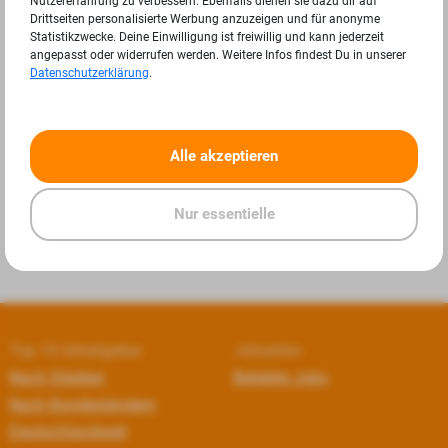
Nutzererfahrung zu verbessern. Ebenfalls dienen sie dazu dir auf
Drittseiten personalisierte Werbung anzuzeigen und für anonyme
Statistikzwecke. Deine Einwilligung ist freiwillig und kann jederzeit
angepasst oder widerrufen werden. Weitere Infos findest Du in unserer
Datenschutzerklärung
.
«
»
Alle akzeptieren
Nur essentielle
Top 10 Arbeitgeber
Jobseiten
Nach Städten
Beliebte Jobs
Nach Bundesländern
Deutschlandweit