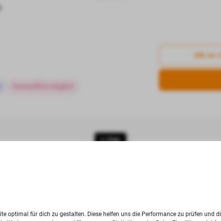
H
Job an 
e
Homeoffice möglich
6. Platz
ixTrain in Berlin
Job an 
te optimal für dich zu gestalten. Diese helfen uns die Performance zu prüfen und d