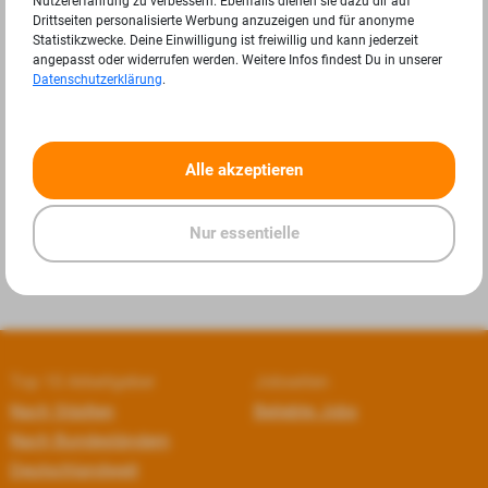
Nutzererfahrung zu verbessern. Ebenfalls dienen sie dazu dir auf
Drittseiten personalisierte Werbung anzuzeigen und für anonyme
Statistikzwecke. Deine Einwilligung ist freiwillig und kann jederzeit
angepasst oder widerrufen werden. Weitere Infos findest Du in unserer
Datenschutzerklärung
.
«
»
Alle akzeptieren
Nur essentielle
Top 10 Arbeitgeber
Jobseiten
Nach Städten
Beliebte Jobs
Nach Bundesländern
Deutschlandweit