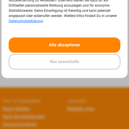
Nutzererfahrung zu verbessern. Ebenfalls dienen sie dazu dir auf
Drittseiten personalisierte Werbung anzuzeigen und für anonyme
Statistikzwecke. Deine Einwilligung ist freiwillig und kann jederzeit
angepasst oder widerrufen werden. Weitere Infos findest Du in unserer
Datenschutzerklärung
.
«
»
Alle akzeptieren
Nur essentielle
Top 10 Arbeitgeber
Jobseiten
Nach Städten
Beliebte Jobs
Nach Bundesländern
Deutschlandweit