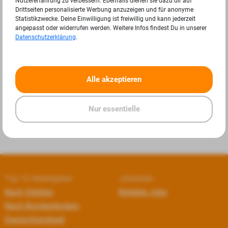
Nutzererfahrung zu verbessern. Ebenfalls dienen sie dazu dir auf
Drittseiten personalisierte Werbung anzuzeigen und für anonyme
Statistikzwecke. Deine Einwilligung ist freiwillig und kann jederzeit
angepasst oder widerrufen werden. Weitere Infos findest Du in unserer
Datenschutzerklärung
.
«
»
Alle akzeptieren
Nur essentielle
Top 10 Arbeitgeber
Jobseiten
Nach Städten
Beliebte Jobs
Nach Bundesländern
Deutschlandweit