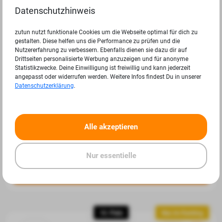
9. Platz
▼ -8
Datenschutzhinweis
NEU
Gi Group Deutschland
GmbH
zutun nutzt funktionale Cookies um die Webseite optimal für dich zu
Bergheim
gestalten. Diese helfen uns die Performance zu prüfen und die
Nutzererfahrung zu verbessern. Ebenfalls dienen sie dazu dir auf
Drittseiten personalisierte Werbung anzuzeigen und für anonyme
Lagerhelfer (gn) Quereinsteiger willkommen
Statistikzwecke. Deine Einwilligung ist freiwillig und kann jederzeit
angepasst oder widerrufen werden. Weitere Infos findest Du in unserer
Datenschutzerklärung
.
Lager
Quereinsteiger
Vollzeit, Quereinsteiger
Personaldienstleistungen
Gehöre zu den ersten Bewerbenden
Alle akzeptieren
Job an meine E-Mail-Adresse senden
Nur essentielle
Job ansehen
10. Platz
Neu im Ranking