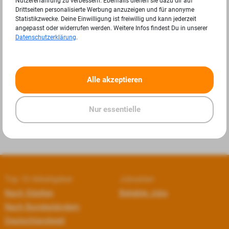
Nutzererfahrung zu verbessern. Ebenfalls dienen sie dazu dir auf
Drittseiten personalisierte Werbung anzuzeigen und für anonyme
Statistikzwecke. Deine Einwilligung ist freiwillig und kann jederzeit
angepasst oder widerrufen werden. Weitere Infos findest Du in unserer
Datenschutzerklärung
.
«
»
Alle akzeptieren
Nur essentielle
Top 10 Arbeitgeber
Jobseiten
Nach Städten
Beliebte Jobs
Nach Bundesländern
Deutschlandweit