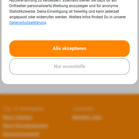
Nutzererfahrung zu verbessern. Ebenfalls dienen sie dazu dir auf
Drittseiten personalisierte Werbung anzuzeigen und für anonyme
Statistikzwecke. Deine Einwilligung ist freiwillig und kann jederzeit
angepasst oder widerrufen werden. Weitere Infos findest Du in unserer
Datenschutzerklärung
.
«
»
Alle akzeptieren
Nur essentielle
Top 10 Arbeitgeber
Jobseiten
Nach Städten
Beliebte Jobs
Nach Bundesländern
Deutschlandweit