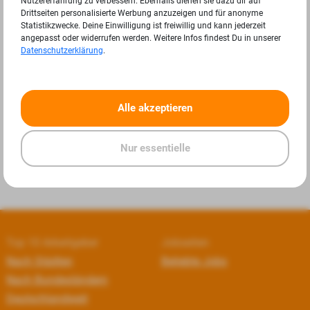
Nutzererfahrung zu verbessern. Ebenfalls dienen sie dazu dir auf
Drittseiten personalisierte Werbung anzuzeigen und für anonyme
Statistikzwecke. Deine Einwilligung ist freiwillig und kann jederzeit
angepasst oder widerrufen werden. Weitere Infos findest Du in unserer
Datenschutzerklärung
.
«
»
Alle akzeptieren
Nur essentielle
Top 10 Arbeitgeber
Jobseiten
Nach Städten
Beliebte Jobs
Nach Bundesländern
Deutschlandweit