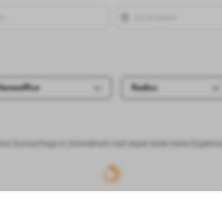
Homeoffice
Radius
ine Suchanfrage in Schwäbisch Hall ergab leider keine Ergebnis