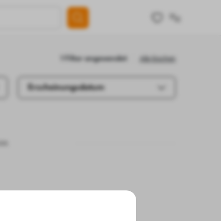
Alle löschen
1 Filter angewendet
Erscheinungsdatum
se.