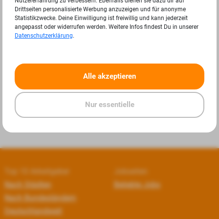
Nutzererfahrung zu verbessern. Ebenfalls dienen sie dazu dir auf
Drittseiten personalisierte Werbung anzuzeigen und für anonyme
Statistikzwecke. Deine Einwilligung ist freiwillig und kann jederzeit
angepasst oder widerrufen werden. Weitere Infos findest Du in unserer
Datenschutzerklärung
.
«
»
Alle akzeptieren
Nur essentielle
Top 10 Arbeitgeber
Jobseiten
Nach Städten
Beliebte Jobs
Nach Bundesländern
Deutschlandweit