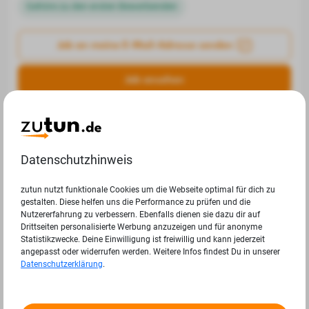
Gehöre zu den ersten Bewerbenden
Job an meine E-Mail-Adresse senden
Job ansehen
9. Platz
▼ -6
Datenschutzhinweis
Deutschordens-Wohnstift Konrad
Adenauer
Köln
zutun nutzt funktionale Cookies um die Webseite optimal für dich zu
gestalten. Diese helfen uns die Performance zu prüfen und die
Nutzererfahrung zu verbessern. Ebenfalls dienen sie dazu dir auf
Stellvertretende Pflegedienstleitung im
Drittseiten personalisierte Werbung anzuzeigen und für anonyme
Statistikzwecke. Deine Einwilligung ist freiwillig und kann jederzeit
ambulanten Pflegedienst
angepasst oder widerrufen werden. Weitere Infos findest Du in unserer
Datenschutzerklärung
.
Pflege
Vollzeit
Gesundheit & soziale Dienste