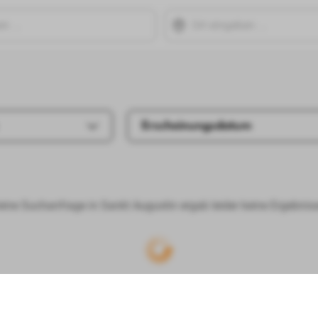
Erscheinungsdatum
eine Suchanfrage in Sankt Augustin ergab leider keine Ergebniss