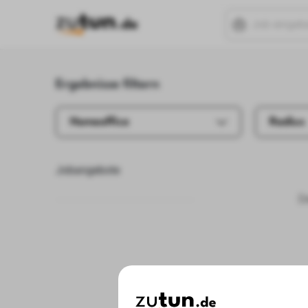
Ergebnisse filtern
Homeoffice
Radius
Jobangebote
D