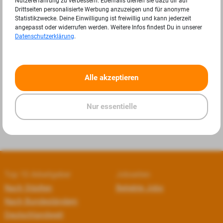
Nutzererfahrung zu verbessern. Ebenfalls dienen sie dazu dir auf
Drittseiten personalisierte Werbung anzuzeigen und für anonyme
Statistikzwecke. Deine Einwilligung ist freiwillig und kann jederzeit
angepasst oder widerrufen werden. Weitere Infos findest Du in unserer
Datenschutzerklärung
.
«
»
Alle akzeptieren
Nur essentielle
Top 10 Arbeitgeber
Jobseiten
Nach Städten
Beliebte Jobs
Nach Bundesländern
Deutschlandweit