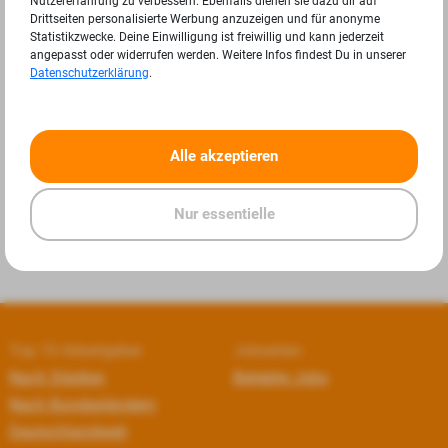
Nutzererfahrung zu verbessern. Ebenfalls dienen sie dazu dir auf
Drittseiten personalisierte Werbung anzuzeigen und für anonyme
Statistikzwecke. Deine Einwilligung ist freiwillig und kann jederzeit
angepasst oder widerrufen werden. Weitere Infos findest Du in unserer
Datenschutzerklärung
.
«
»
Alle akzeptieren
Nur essentielle
Top 10 Arbeitgeber
Jobseiten
Nach Städten
Beliebte Jobs
Nach Bundesländern
Deutschlandweit